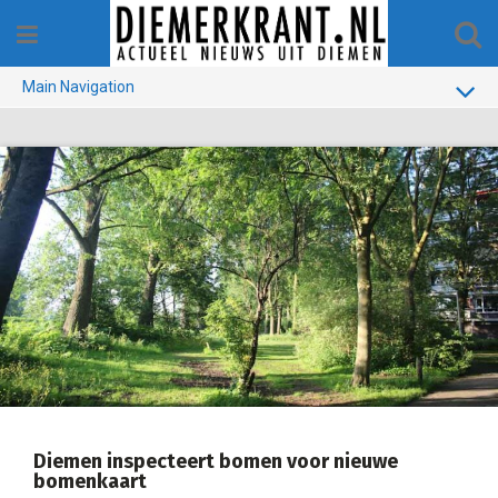
Skip
to
content
Main Navigation
BUURT
GEMEENTE
1970-1990
VERKIEZINGEN
COLOFON
Diemen inspecteert bomen voor nieuwe
bomenkaart