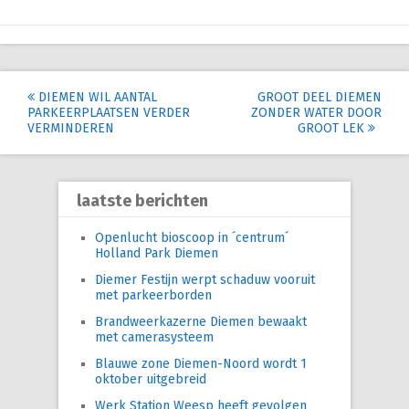
Post
DIEMEN WIL AANTAL
GROOT DEEL DIEMEN
PARKEERPLAATSEN VERDER
ZONDER WATER DOOR
navigation
VERMINDEREN
GROOT LEK
laatste berichten
Openlucht bioscoop in ´centrum´
Holland Park Diemen
Diemer Festijn werpt schaduw vooruit
met parkeerborden
Brandweerkazerne Diemen bewaakt
met camerasysteem
Blauwe zone Diemen-Noord wordt 1
oktober uitgebreid
Werk Station Weesp heeft gevolgen