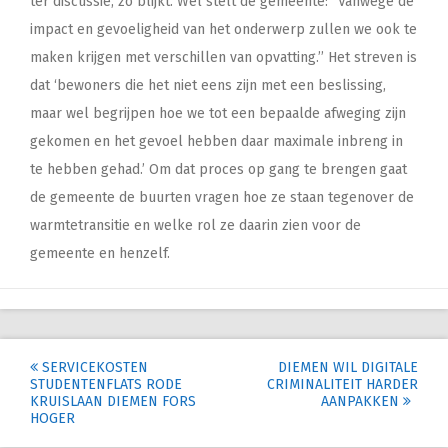
ter discussie, zo blijkt. Wel stelt de gemeente: ‘’Vanwege de
impact en gevoeligheid van het onderwerp zullen we ook te
maken krijgen met verschillen van opvatting.’’ Het streven is
dat ‘bewoners die het niet eens zijn met een beslissing,
maar wel begrijpen hoe we tot een bepaalde afweging zijn
gekomen en het gevoel hebben daar maximale inbreng in
te hebben gehad.’ Om dat proces op gang te brengen gaat
de gemeente de buurten vragen hoe ze staan tegenover de
warmtetransitie en welke rol ze daarin zien voor de
gemeente en henzelf.
Post
SERVICEKOSTEN
DIEMEN WIL DIGITALE
STUDENTENFLATS RODE
CRIMINALITEIT HARDER
navigation
KRUISLAAN DIEMEN FORS
AANPAKKEN
HOGER