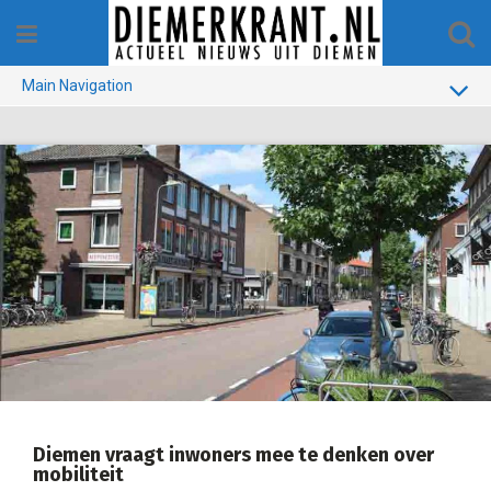
Skip
to
content
Main Navigation
BUURT
GEMEENTE
1970-1990
VERKIEZINGEN
COLOFON
Diemen vraagt inwoners mee te denken over
mobiliteit