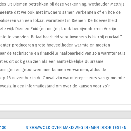
ties uit Diemen betrekken bij deze verkenning. Wethouder Matthijs
emeente dat we ook met inwoners samen verkennen of en hoe de
realiseren van een lokaal warmtenet in Diemen. De hoeveelheid
le wijk Diemen Zuid (en mogelijk ook bedrijventerrein Verrijn
e te voorzien. Betaalbaarheid voor inwoners is hierbij cruciaal.”
tacenter produceren grote hoeveelheden warmte en moeten
ar de technische en financiële haalbaarheid van zo’n warmtenet is
aties dit ook gaan zien als een aantrekkelijke duurzame
 woningen en gebouwen mee kunnen verwarmen, aldus de
 op 16 november in de Omval zijn warmteregisseurs van gemeente
wezig in een informatiestand om over de kansen voor zo´n
400
STOOMWOLK OVER MAXISWEG DIEMEN DOOR TESTEN