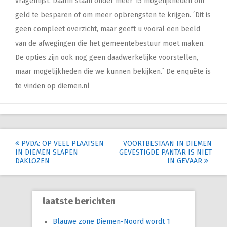
vragenlijst. Daarin staan onder meer 15 mogelijkheden om
geld te besparen of om meer opbrengsten te krijgen. ´Dit is
geen compleet overzicht, maar geeft u vooral een beeld
van de afwegingen die het gemeentebestuur moet maken.
De opties zijn ook nog geen daadwerkelijke voorstellen,
maar mogelijkheden die we kunnen bekijken.´ De enquête is
te vinden op diemen.nl
Post
PVDA: OP VEEL PLAATSEN
VOORTBESTAAN IN DIEMEN
IN DIEMEN SLAPEN
GEVESTIGDE PANTAR IS NIET
navigation
DAKLOZEN
IN GEVAAR
laatste berichten
Blauwe zone Diemen-Noord wordt 1