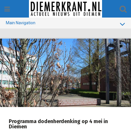
Skip
to
content
Main Navigation
BUURT
GEMEENTE
1970-1990
VERKIEZINGEN
COLOFON
Programma dodenherdenking op 4 mei in
Diemen