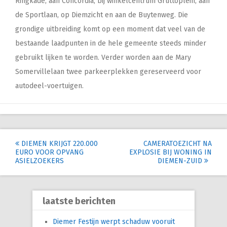
Ringkade, aan Concordia, bij winkelcentrum Gruttoplein, aan
de Sportlaan, op Diemzicht en aan de Buytenweg. Die
grondige uitbreiding komt op een moment dat veel van de
bestaande laadpunten in de hele gemeente steeds minder
gebruikt lijken te worden. Verder worden aan de Mary
Somervillelaan twee parkeerplekken gereserveerd voor
autodeel-voertuigen.
Post
DIEMEN KRIJGT 220.000
CAMERATOEZICHT NA
EURO VOOR OPVANG
EXPLOSIE BIJ WONING IN
navigation
ASIELZOEKERS
DIEMEN-ZUID
laatste berichten
Diemer Festijn werpt schaduw vooruit