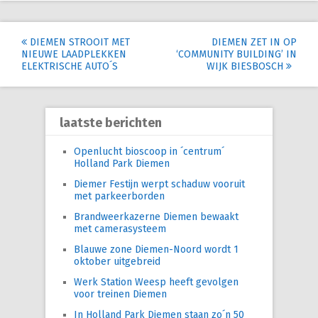
Post
DIEMEN STROOIT MET
DIEMEN ZET IN OP
NIEUWE LAADPLEKKEN
‘COMMUNITY BUILDING’ IN
navigation
ELEKTRISCHE AUTO´S
WIJK BIESBOSCH
laatste berichten
Openlucht bioscoop in ´centrum´
Holland Park Diemen
Diemer Festijn werpt schaduw vooruit
met parkeerborden
Brandweerkazerne Diemen bewaakt
met camerasysteem
Blauwe zone Diemen-Noord wordt 1
oktober uitgebreid
Werk Station Weesp heeft gevolgen
voor treinen Diemen
In Holland Park Diemen staan zo´n 50