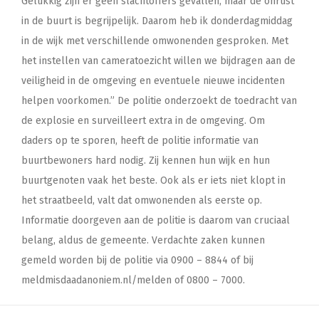
Gelukkig zijn er geen slachtoffers gevallen, maar de onrust
in de buurt is begrijpelijk. Daarom heb ik donderdagmiddag
in de wijk met verschillende omwonenden gesproken. Met
het instellen van cameratoezicht willen we bijdragen aan de
veiligheid in de omgeving en eventuele nieuwe incidenten
helpen voorkomen.” De politie onderzoekt de toedracht van
de explosie en surveilleert extra in de omgeving. Om
daders op te sporen, heeft de politie informatie van
buurtbewoners hard nodig. Zij kennen hun wijk en hun
buurtgenoten vaak het beste. Ook als er iets niet klopt in
het straatbeeld, valt dat omwonenden als eerste op.
Informatie doorgeven aan de politie is daarom van cruciaal
belang, aldus de gemeente. Verdachte zaken kunnen
gemeld worden bij de politie via 0900 – 8844 of bij
meldmisdaadanoniem.nl/melden of 0800 – 7000.