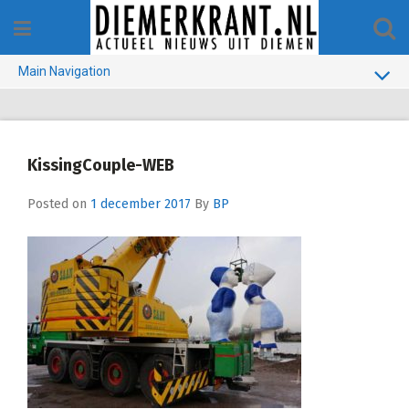
Skip
to
content
Main Navigation
BUURT
GEMEENTE
KissingCouple-WEB
1970-1990
Posted on
1 december 2017
By
BP
VERKIEZINGEN
COLOFON