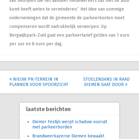
van bedrijven die het aandeel medewerkers dat met de auto
komt heeft weten te verminderen.’’ Het idee van sommige
ondernemingen dat de gemeente de parkeerkosten moet
compenseren wordt nadrukkelijk verworpen. Op
Bergwijkpark-Zuid gaat een parkeertarief gelden van 1 euro
per uur en 8 euro per dag.
Post
NIEUW PR-TERREIN IN
STOELENDANS IN RAAD
PLANNEN VOOR SPOORZICHT
DIEMEN GAAT DOOR
navigation
laatste berichten
Diemer Festijn werpt schaduw vooruit
met parkeerborden
Brandweerkazerne Diemen bewaakt