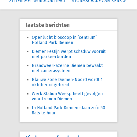
ZITTEN MET WURGCONTRACT
STORMSCHADE AAN KERK
navigation
laatste berichten
Openlucht bioscoop in ´centrum´
Holland Park Diemen
Diemer Festijn werpt schaduw vooruit
met parkeerborden
Brandweerkazerne Diemen bewaakt
met camerasysteem
Blauwe zone Diemen-Noord wordt 1
oktober uitgebreid
Werk Station Weesp heeft gevolgen
voor treinen Diemen
In Holland Park Diemen staan zo´n 50
flats te huur