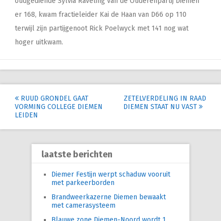
oudgediende Sylvia Raveling van de Ouderenpartij Diemen
er 168, kwam fractieleider Kai de Haan van D66 op 110
terwijl zijn partijgenoot Rick Poelwyck met 141 nog wat
hoger uitkwam.
Post
RUUD GRONDEL GAAT
ZETELVERDELING IN RAAD
VORMING COLLEGE DIEMEN
DIEMEN STAAT NU VAST
navigation
LEIDEN
laatste berichten
Diemer Festijn werpt schaduw vooruit
met parkeerborden
Brandweerkazerne Diemen bewaakt
met camerasysteem
Blauwe zone Diemen-Noord wordt 1