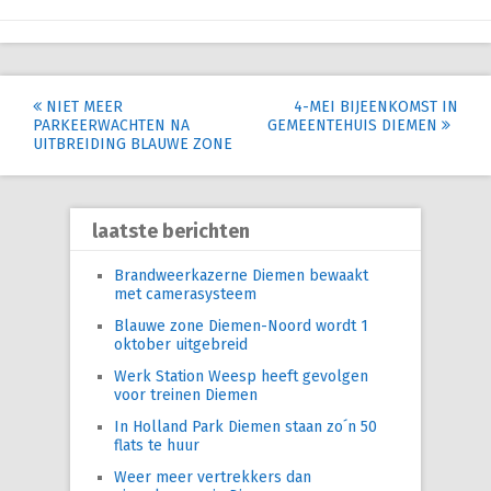
Post
NIET MEER
4-MEI BIJEENKOMST IN
PARKEERWACHTEN NA
GEMEENTEHUIS DIEMEN
navigation
UITBREIDING BLAUWE ZONE
laatste berichten
Brandweerkazerne Diemen bewaakt
met camerasysteem
Blauwe zone Diemen-Noord wordt 1
oktober uitgebreid
Werk Station Weesp heeft gevolgen
voor treinen Diemen
In Holland Park Diemen staan zo´n 50
flats te huur
Weer meer vertrekkers dan