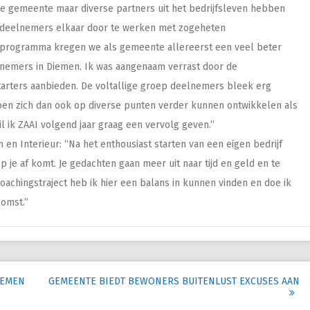
j de gemeente maar diverse partners uit het bedrijfsleven hebben
 deelnemers elkaar door te werken met zogeheten
AI programma kregen we als gemeente allereerst een veel beter
nemers in Diemen. Ik was aangenaam verrast door de
tarters aanbieden. De voltallige groep deelnemers bleek erg
en zich dan ook op diverse punten verder kunnen ontwikkelen als
l ik ZAAI volgend jaar graag een vervolg geven.”
n Interieur: “Na het enthousiast starten van een eigen bedrijf
p je af komt. Je gedachten gaan meer uit naar tijd en geld en te
coachingstraject heb ik hier een balans in kunnen vinden en doe ik
komst.”
IEMEN
GEMEENTE BIEDT BEWONERS BUITENLUST EXCUSES AAN