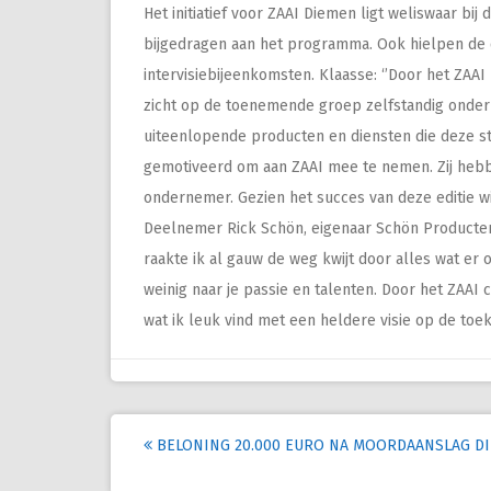
Het initiatief voor ZAAI Diemen ligt weliswaar bi
bijgedragen aan het programma. Ook hielpen de
intervisiebijeenkomsten. Klaasse: ‘’Door het ZA
zicht op de toenemende groep zelfstandig onder
uiteenlopende producten en diensten die deze s
gemotiveerd om aan ZAAI mee te nemen. Zij hebb
ondernemer. Gezien het succes van deze editie wi
Deelnemer Rick Schön, eigenaar Schön Producten e
raakte ik al gauw de weg kwijt door alles wat er o
weinig naar je passie en talenten. Door het ZAAI 
wat ik leuk vind met een heldere visie op de toe
Post
BELONING 20.000 EURO NA MOORDAANSLAG D
navigation