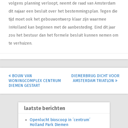
volgens planning verloopt, neemt de raad van Amsterdam
dit najaar een besluit over het bestemmingsplan. Tegen die
tijd moet ook het gebouwontwerp klaar zijn waarmee
InHolland kan beginnen met de aanbesteding. Eind dit jaar
zou het bestuur dan het formele besluit kunnen nemen om
te verhuizen.
Post
BOUW VAN
DIEMERBRUG DICHT VOOR
WONINGCOMPLEX CENTRUM
AMSTERDAM TRIATLON
navigation
DIEMEN GESTART
laatste berichten
Openlucht bioscoop in ´centrum´
Holland Park Diemen