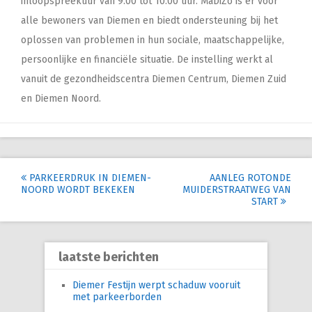
inloopspreekuur van 9.00 tot 10.00 uur. MaDiZo is er voor
alle bewoners van Diemen en biedt ondersteuning bij het
oplossen van problemen in hun sociale, maatschappelijke,
persoonlijke en financiële situatie. De instelling werkt al
vanuit de gezondheidscentra Diemen Centrum, Diemen Zuid
en Diemen Noord.
Post
PARKEERDRUK IN DIEMEN-
AANLEG ROTONDE
NOORD WORDT BEKEKEN
MUIDERSTRAATWEG VAN
navigation
START
laatste berichten
Diemer Festijn werpt schaduw vooruit
met parkeerborden