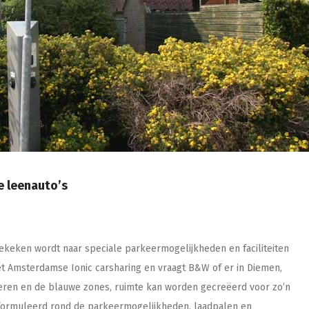
e leenauto’s
gekeken wordt naar speciale parkeermogelijkheden en faciliteiten
 het Amsterdamse Ionic carsharing en vraagt B&W of er in Diemen,
keren en de blauwe zones, ruimte kan worden gecreëerd voor zo’n
geformuleerd rond de parkeermogelijkheden, laadpalen en