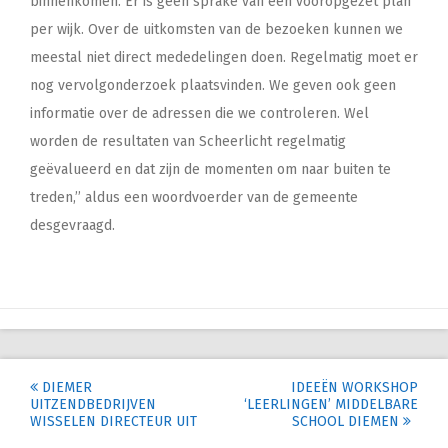
binnenkomen. Er is geen sprake van een vooropgezet plan
per wijk. Over de uitkomsten van de bezoeken kunnen we
meestal niet direct mededelingen doen. Regelmatig moet er
nog vervolgonderzoek plaatsvinden. We geven ook geen
informatie over de adressen die we controleren. Wel
worden de resultaten van Scheerlicht regelmatig
geëvalueerd en dat zijn de momenten om naar buiten te
treden,’’ aldus een woordvoerder van de gemeente
desgevraagd.
Post
DIEMER
IDEEËN WORKSHOP
UITZENDBEDRIJVEN
‘LEERLINGEN’ MIDDELBARE
navigation
WISSELEN DIRECTEUR UIT
SCHOOL DIEMEN