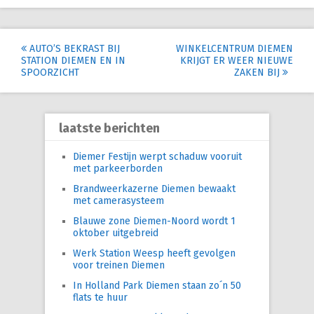
Post
AUTO’S BEKRAST BIJ
WINKELCENTRUM DIEMEN
STATION DIEMEN EN IN
KRIJGT ER WEER NIEUWE
navigation
SPOORZICHT
ZAKEN BIJ
laatste berichten
Diemer Festijn werpt schaduw vooruit
met parkeerborden
Brandweerkazerne Diemen bewaakt
met camerasysteem
Blauwe zone Diemen-Noord wordt 1
oktober uitgebreid
Werk Station Weesp heeft gevolgen
voor treinen Diemen
In Holland Park Diemen staan zo´n 50
flats te huur