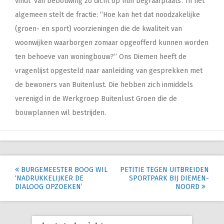
vindt ‘van bebouwing zo dicht op hun begraafplaats’. In het
algemeen stelt de fractie: ‘’Hoe kan het dat noodzakelijke
(groen- en sport) voorzieningen die de kwaliteit van
woonwijken waarborgen zomaar opgeofferd kunnen worden
ten behoeve van woningbouw?’’ Ons Diemen heeft de
vragenlijst opgesteld naar aanleiding van gesprekken met
de bewoners van Buitenlust. Die hebben zich inmiddels
verenigd in de Werkgroep Buitenlust Groen die de
bouwplannen wil bestrijden.
Post
BURGEMEESTER BOOG WIL
PETITIE TEGEN UITBREIDEN
‘NADRUKKELIJKER DE
SPORTPARK BIJ DIEMEN-
navigation
DIALOOG OPZOEKEN’
NOORD