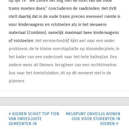
op lijn 19. ‘’We zullen het nog met de inzet van die oude
trams moeten doen,’’ concluderen de raadsleden. Het GVB
stelt daarbij dat in de oude trams precies evenveel ruimte is
voor kinderwagens en rolstoelen als in het nieuwere
materiaal (Combino), namelijk maximaal twee kinderwagens
of rolstoelen.
Het vervoerbedrijf kijkt wel naar een ander
probleem, de te kleine overstaphalte op Alexanderplein, in
het kader van een onderzoek naar het hele halteplan. Een
andere wens uit Diemen, terugkeer van een rechtstreekse
bus naar het Amstelstation, zit op dit moment niet in de
plannen.
Post
DIEMEN SCHIET TOP TIEN
MELDPUNT ONVEILIG WONEN
VAN ONVEILIGSTE
OOK VOOR STUDENTEN IN
navigation
GEMEENTEN IN
DIEMEN