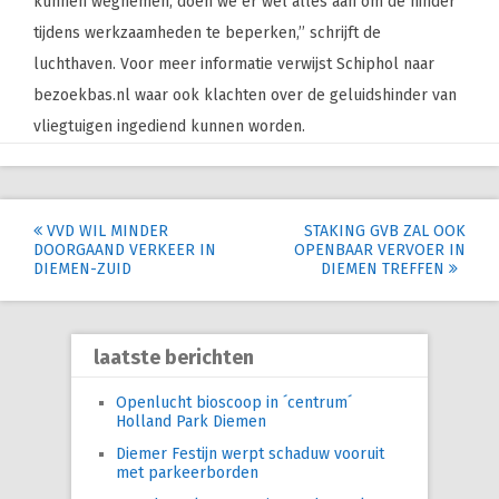
kunnen wegnemen, doen we er wel alles aan om de hinder
tijdens werkzaamheden te beperken,’’ schrijft de
luchthaven. Voor meer informatie verwijst Schiphol naar
bezoekbas.nl waar ook klachten over de geluidshinder van
vliegtuigen ingediend kunnen worden.
Post
VVD WIL MINDER
STAKING GVB ZAL OOK
DOORGAAND VERKEER IN
OPENBAAR VERVOER IN
navigation
DIEMEN-ZUID
DIEMEN TREFFEN
laatste berichten
Openlucht bioscoop in ´centrum´
Holland Park Diemen
Diemer Festijn werpt schaduw vooruit
met parkeerborden