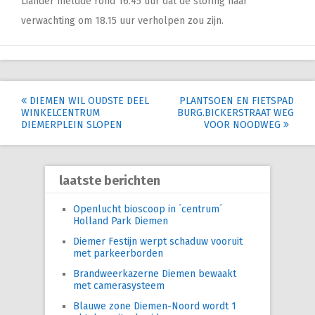
Liander meldde rond 16.45 uur dat de storing naar
verwachting om 18.15 uur verholpen zou zijn.
Post
DIEMEN WIL OUDSTE DEEL
PLANTSOEN EN FIETSPAD
WINKELCENTRUM
BURG.BICKERSTRAAT WEG
navigation
DIEMERPLEIN SLOPEN
VOOR NOODWEG
laatste berichten
Openlucht bioscoop in ´centrum´
Holland Park Diemen
Diemer Festijn werpt schaduw vooruit
met parkeerborden
Brandweerkazerne Diemen bewaakt
met camerasysteem
Blauwe zone Diemen-Noord wordt 1