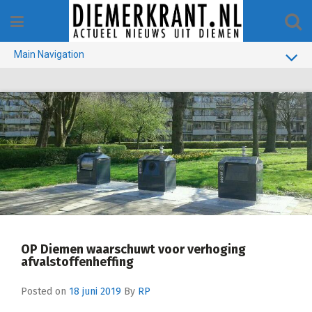
Skip
to
content
Main Navigation
BUURT
GEMEENTE
1970-1990
VERKIEZINGEN
COLOFON
OP Diemen waarschuwt voor verhoging
afvalstoffenheffing
Posted on
18 juni 2019
By
RP