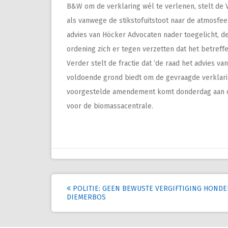
B&W om de verklaring wél te verlenen, stelt de 
als vanwege de stikstofuitstoot naar de atmosfe
advies van Höcker Advocaten nader toegelicht, de
ordening zich er tegen verzetten dat het betref
Verder stelt de fractie dat ‘de raad het advies v
voldoende grond biedt om de gevraagde verklari
voorgestelde amendement komt donderdag aan de
voor de biomassacentrale.
Post
POLITIE: GEEN BEWUSTE VERGIFTIGING HONDE
DIEMERBOS
navigation