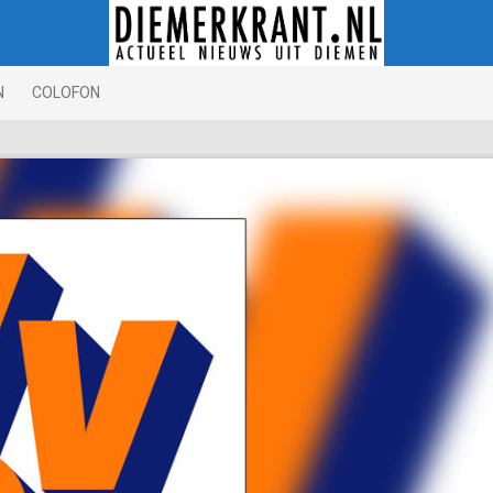
N
COLOFON