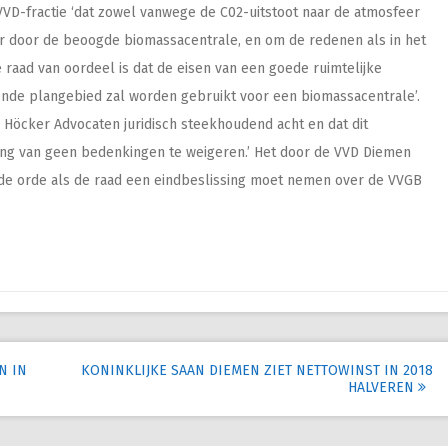
VVD-fractie ‘dat zowel vanwege de C02-uitstoot naar de atmosfeer
er door de beoogde biomassacentrale, en om de redenen als in het
 raad van oordeel is dat de eisen van een goede ruimtelijke
fende plangebied zal worden gebruikt voor een biomassacentrale’.
an Höcker Advocaten juridisch steekhoudend acht en dat dit
ng van geen bedenkingen te weigeren.’ Het door de VVD Diemen
 orde als de raad een eindbeslissing moet nemen over de VVGB
N IN
KONINKLIJKE SAAN DIEMEN ZIET NETTOWINST IN 2018
HALVEREN