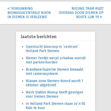
Post
‘VERGUNNING
NIEUWE TRAM RIJDT
BIOMASSACENTRALE NUON
OVERDAG DOOR DIEMEN OP
navigation
IN DIEMEN IS VERLEEND’
ROUTE LIJN 19
laatste berichten
Openlucht bioscoop in ´centrum´
Holland Park Diemen
Diemer Festijn werpt schaduw vooruit
met parkeerborden
Brandweerkazerne Diemen bewaakt
met camerasysteem
Blauwe zone Diemen-Noord wordt 1
oktober uitgebreid
Werk Station Weesp heeft gevolgen
voor treinen Diemen
In Holland Park Diemen staan zo´n 50
flats te huur