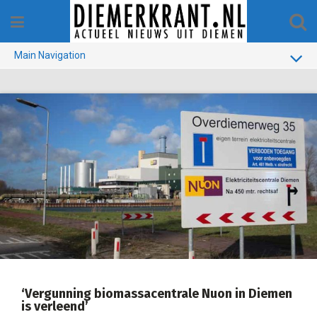
Skip
to
content
Main Navigation
BUURT
GEMEENTE
1970-1990
VERKIEZINGEN
COLOFON
‘Vergunning biomassacentrale Nuon in Diemen
is verleend’