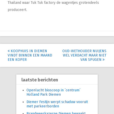
Thailand waar Tuk Tuk factory de wagentjes grotendeels
produceert.
Post
KOOPHUIS IN DIEMEN
OUD-WETHOUDER NUIJENS
VINDT BINNEN EEN MAAND
WEL VERDACHT MAAR NIET
navigation
EEN KOPER
VAN SPUGEN
laatste berichten
Openlucht bioscoop in ´centrum´
Holland Park Diemen
Diemer Festijn werpt schaduw vooruit
met parkeerborden
Brandweerkazerne Diemen bewaakt