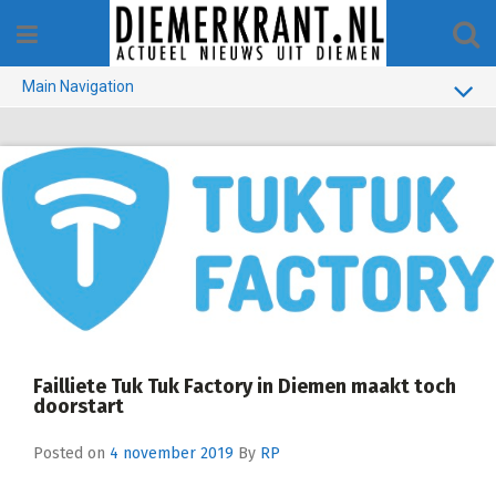
Skip
to
content
Main Navigation
BUURT
GEMEENTE
1970-1990
VERKIEZINGEN
COLOFON
Failliete Tuk Tuk Factory in Diemen maakt toch
doorstart
Posted on
4 november 2019
By
RP