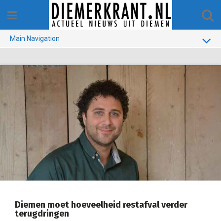
Skip
to
content
Main Navigation
BUURT
GEMEENTE
1970-1990
VERKIEZINGEN
COLOFON
Diemen moet hoeveelheid restafval verder
terugdringen