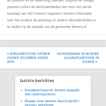
de plannen en de uitwerking daarvan. Volgens de huidige
plannen zullen de werkzaamheden niet voor het vierde
kwartaal van 2021 kunnen beginnen. Verdere informatie
over het project, de planning en andere bijzonderheden is
te vinden op de website van de gemeente diemen.nl
Post
BURGEMEESTERS OPENEN
KEUKENBRAND IN WONING
DIEMER DECEMBER DAGEN
JULIANAPLANTSOEN IN
navigation
2019
DIEMEN
laatste berichten
Brandweerkazerne Diemen bewaakt
met camerasysteem
Blauwe zone Diemen-Noord wordt 1
oktober uitgebreid