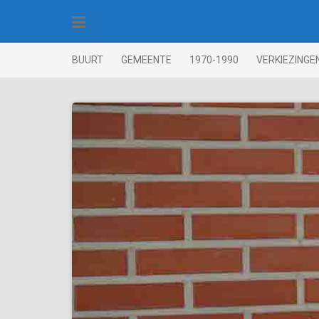
Skip
to
content
BUURT
GEMEENTE
1970-1990
VERKIEZINGE