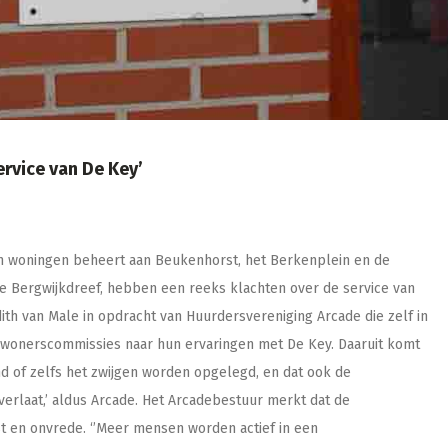
ervice van De Key’
en woningen beheert aan Beukenhorst, het Berkenplein en de
 Bergwijkdreef, hebben een reeks klachten over de service van
udith van Male in opdracht van Huurdersvereniging Arcade die zelf in
bewonerscommissies naar hun ervaringen met De Key. Daaruit komt
d of zelfs het zwijgen worden opgelegd, en dat ook de
erlaat,’ aldus Arcade. Het Arcadebestuur merkt dat de
t en onvrede. ‘’Meer mensen worden actief in een