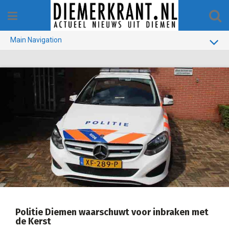
Skip
to
content
Main Navigation
BUURT
GEMEENTE
1970-1990
VERKIEZINGEN
COLOFON
Politie Diemen waarschuwt voor inbraken met
de Kerst