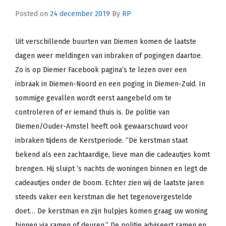
Posted on
24 december 2019
By
RP
Uit verschillende buurten van Diemen komen de laatste
dagen weer meldingen van inbraken of pogingen daartoe.
Zo is op Diemer Facebook pagina’s te lezen over een
inbraak in Diemen-Noord en een poging in Diemen-Zuid. In
sommige gevallen wordt eerst aangebeld om te
controleren of er iemand thuis is. De politie van
Diemen/Ouder-Amstel heeft ook gewaarschuwd voor
inbraken tijdens de Kerstperiode. ‘’De kerstman staat
bekend als een zachtaardige, lieve man die cadeautjes komt
brengen. Hij sluipt ’s nachts de woningen binnen en legt de
cadeautjes onder de boom. Echter zien wij de laatste jaren
steeds vaker een kerstman die het tegenovergestelde
doet… De kerstman en zijn hulpjes komen graag uw woning
binnen via ramen of deuren.’’ De politie adviseert ramen en