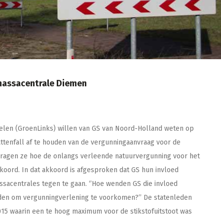
massacentrale Diemen
ielen (GroenLinks) willen van GS van Noord-Holland weten op
ttenfall af te houden van de vergunningaanvraag voor de
vragen ze hoe de onlangs verleende natuurvergunning voor het
kkoord. In dat akkoord is afgesproken dat GS hun invloed
acentrales tegen te gaan. ‘’Hoe wenden GS die invloed
den om vergunningverlening te voorkomen?’’ De statenleden
15 waarin een te hoog maximum voor de stikstofuitstoot was