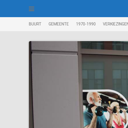
Skip
to
content
BUURT
GEMEENTE
1970-1990
VERKIEZINGE