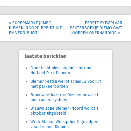
Post
SUPERMARKT JUMBO
EERSTE EXEMPLAAR
DIEMEN-NOORD BREIDT UIT
PEUTERBOEKJE DIEMO GAAT
navigation
EN VERNIEUWT
LOGEREN OVERHANDIGD
laatste berichten
Openlucht bioscoop in ´centrum´
Holland Park Diemen
Diemer Festijn werpt schaduw vooruit
met parkeerborden
Brandweerkazerne Diemen bewaakt
met camerasysteem
Blauwe zone Diemen-Noord wordt 1
oktober uitgebreid
Werk Station Weesp heeft gevolgen
voor treinen Diemen