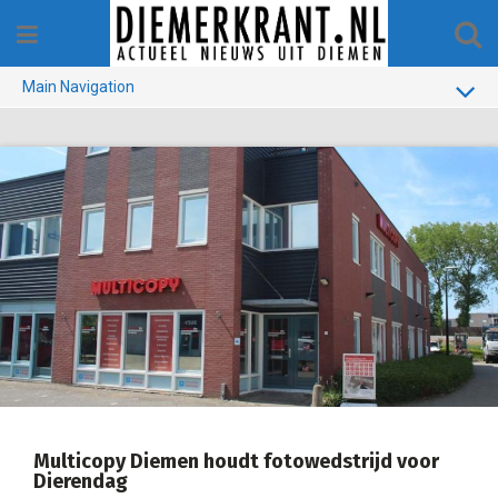
Skip
to
content
Main Navigation
BUURT
GEMEENTE
1970-1990
VERKIEZINGEN
COLOFON
Multicopy Diemen houdt fotowedstrijd voor
Dierendag