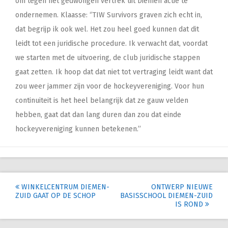
om tegen het gedwongen vertrek uit Diemen actie te
ondernemen. Klaasse: ‘’TIW Survivors graven zich echt in,
dat begrijp ik ook wel. Het zou heel goed kunnen dat dit
leidt tot een juridische procedure. Ik verwacht dat, voordat
we starten met de uitvoering, de club juridische stappen
gaat zetten. Ik hoop dat dat niet tot vertraging leidt want dat
zou weer jammer zijn voor de hockeyvereniging. Voor hun
continuiteit is het heel belangrijk dat ze gauw velden
hebben, gaat dat dan lang duren dan zou dat einde
hockeyvereniging kunnen betekenen.’’
Post
WINKELCENTRUM DIEMEN-
ONTWERP NIEUWE
ZUID GAAT OP DE SCHOP
BASISSCHOOL DIEMEN-ZUID
navigation
IS ROND