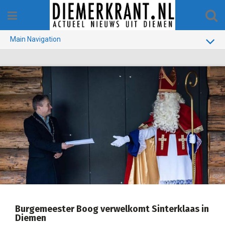
Skip
to
content
Main Navigation
BUURT
GEMEENTE
1970-1990
VERKIEZINGEN
COLOFON
Burgemeester Boog verwelkomt Sinterklaas in
Diemen