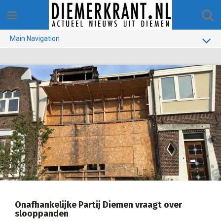
Skip
to
content
Main Navigation
BUURT
GEMEENTE
1970-1990
VERKIEZINGEN
COLOFON
Onafhankelijke Partij Diemen vraagt over
slooppanden