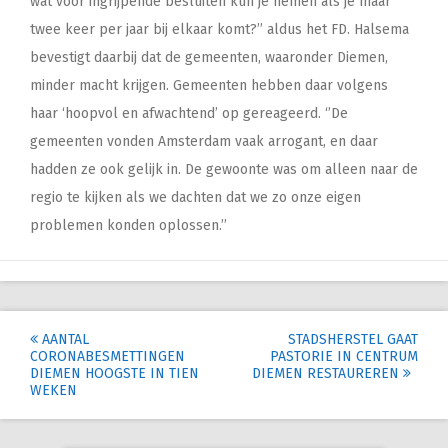
wat voor ingrijpende besluiten kun je nemen als je maar
twee keer per jaar bij elkaar komt?’’ aldus het FD. Halsema
bevestigt daarbij dat de gemeenten, waaronder Diemen,
minder macht krijgen. Gemeenten hebben daar volgens
haar ‘hoopvol en afwachtend’ op gereageerd. ‘’De
gemeenten vonden Amsterdam vaak arrogant, en daar
hadden ze ook gelijk in. De gewoonte was om alleen naar de
regio te kijken als we dachten dat we zo onze eigen
problemen konden oplossen.’’
Post
AANTAL
STADSHERSTEL GAAT
CORONABESMETTINGEN
PASTORIE IN CENTRUM
navigation
DIEMEN HOOGSTE IN TIEN
DIEMEN RESTAUREREN
WEKEN