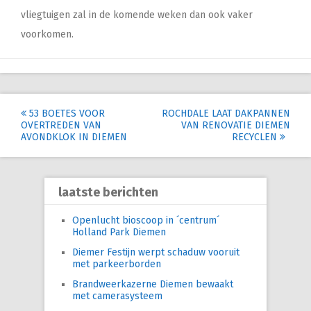
vliegtuigen zal in de komende weken dan ook vaker
voorkomen.
Post
53 BOETES VOOR
ROCHDALE LAAT DAKPANNEN
OVERTREDEN VAN
VAN RENOVATIE DIEMEN
navigation
AVONDKLOK IN DIEMEN
RECYCLEN
laatste berichten
Openlucht bioscoop in ´centrum´
Holland Park Diemen
Diemer Festijn werpt schaduw vooruit
met parkeerborden
Brandweerkazerne Diemen bewaakt
met camerasysteem