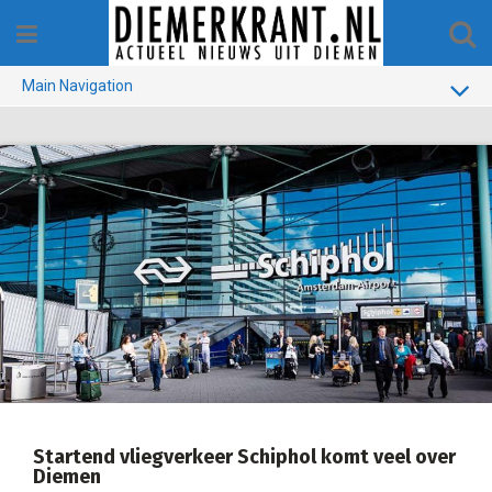
Skip
to
content
Main Navigation
BUURT
GEMEENTE
1970-1990
VERKIEZINGEN
COLOFON
Startend vliegverkeer Schiphol komt veel over
Diemen