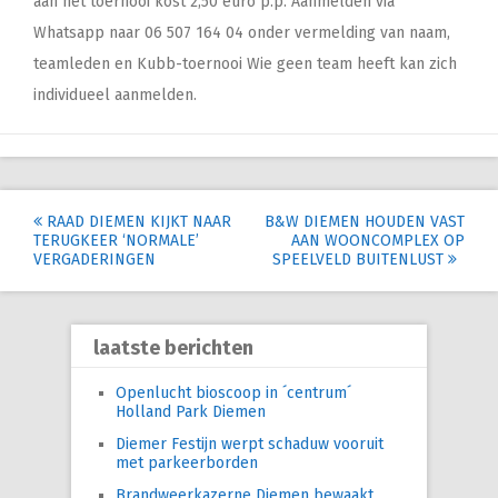
aan het toernooi kost 2,50 euro p.p. Aanmelden via
Whatsapp naar 06 507 164 04 onder vermelding van naam,
teamleden en Kubb-toernooi Wie geen team heeft kan zich
individueel aanmelden.
Post
RAAD DIEMEN KIJKT NAAR
B&W DIEMEN HOUDEN VAST
TERUGKEER ‘NORMALE’
AAN WOONCOMPLEX OP
navigation
VERGADERINGEN
SPEELVELD BUITENLUST
laatste berichten
Openlucht bioscoop in ´centrum´
Holland Park Diemen
Diemer Festijn werpt schaduw vooruit
met parkeerborden
Brandweerkazerne Diemen bewaakt