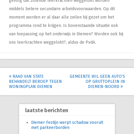
gevolg dat zittende leerkrachten weggelokt worden
middels betere secundaire arbeidsvoorwaarden. Op dit
moment worden er al daar alle zeilen bij gezet om het
programma rond te krijgen. Is bovenstaande situatie ook
van toepassing op het onderwijs in Diemen? Worden ook bij
ons leerkrachten weggelokt?, aldus de PvdA.
Post
RAAD VAN STATE
GEMEENTE WIL GEEN AUTO’S
BEHANDELT BEROEP TEGEN
OP GRUTTOPLEIN IN
navigation
WONINGPLAN DIEMEN
DIEMEN-NOORD
laatste berichten
Diemer Festijn werpt schaduw vooruit
met parkeerborden