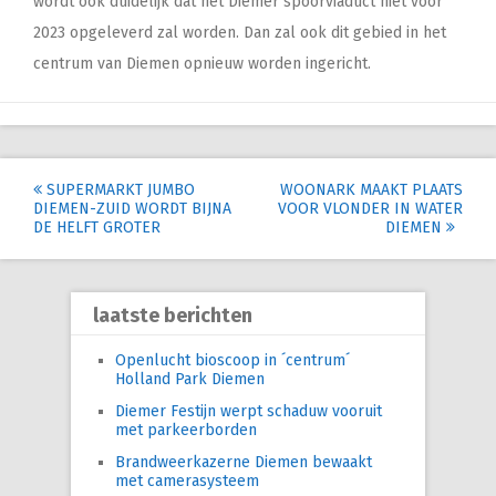
wordt ook duidelijk dat het Diemer spoorviaduct niet voor
2023 opgeleverd zal worden. Dan zal ook dit gebied in het
centrum van Diemen opnieuw worden ingericht.
Post
SUPERMARKT JUMBO
WOONARK MAAKT PLAATS
DIEMEN-ZUID WORDT BIJNA
VOOR VLONDER IN WATER
navigation
DE HELFT GROTER
DIEMEN
laatste berichten
Openlucht bioscoop in ´centrum´
Holland Park Diemen
Diemer Festijn werpt schaduw vooruit
met parkeerborden
Brandweerkazerne Diemen bewaakt
met camerasysteem