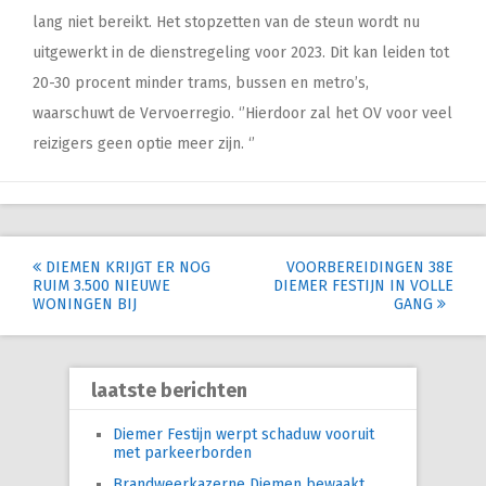
lang niet bereikt. Het stopzetten van de steun wordt nu
uitgewerkt in de dienstregeling voor 2023. Dit kan leiden tot
20-30 procent minder trams, bussen en metro’s,
waarschuwt de Vervoerregio. ‘’Hierdoor zal het OV voor veel
reizigers geen optie meer zijn. ‘’
Post
DIEMEN KRIJGT ER NOG
VOORBEREIDINGEN 38E
RUIM 3.500 NIEUWE
DIEMER FESTIJN IN VOLLE
navigation
WONINGEN BIJ
GANG
laatste berichten
Diemer Festijn werpt schaduw vooruit
met parkeerborden
Brandweerkazerne Diemen bewaakt