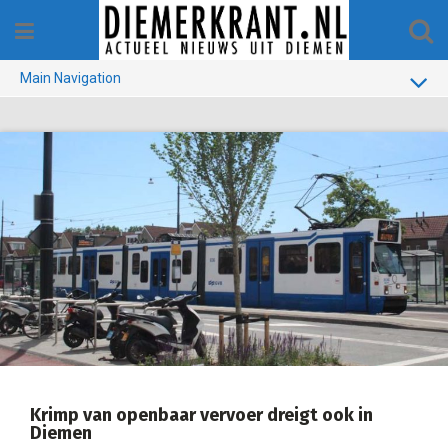
Skip
to
content
Main Navigation
BUURT
GEMEENTE
1970-1990
VERKIEZINGEN
COLOFON
Krimp van openbaar vervoer dreigt ook in
Diemen