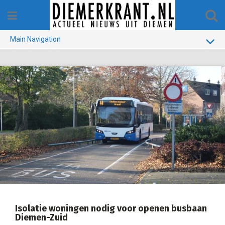
Skip
to
content
Main Navigation
BUURT
GEMEENTE
1970-1990
VERKIEZINGEN
COLOFON
Isolatie woningen nodig voor openen busbaan
Diemen-Zuid