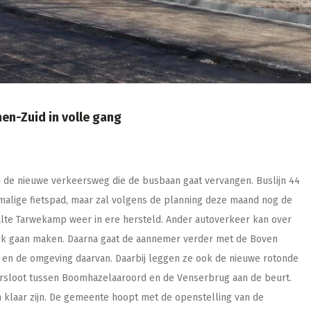
en-Zuid in volle gang
an de nieuwe verkeersweg die de busbaan gaat vervangen. Buslijn 44
rmalige fietspad, maar zal volgens de planning deze maand nog de
lte Tarwekamp weer in ere hersteld. Ander autoverkeer kan over
k gaan maken. Daarna gaat de aannemer verder met de Boven
 en de omgeving daarvan. Daarbij leggen ze ook de nieuwe rotonde
jkersloot tussen Boomhazelaaroord en de Venserbrug aan de beurt.
klaar zijn. De gemeente hoopt met de openstelling van de