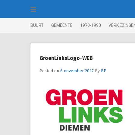
Skip
to
content
BUURT
GEMEENTE
1970-1990
VERKIEZINGE
GroenLinksLogo-WEB
Posted on
6 november 2017
By
BP