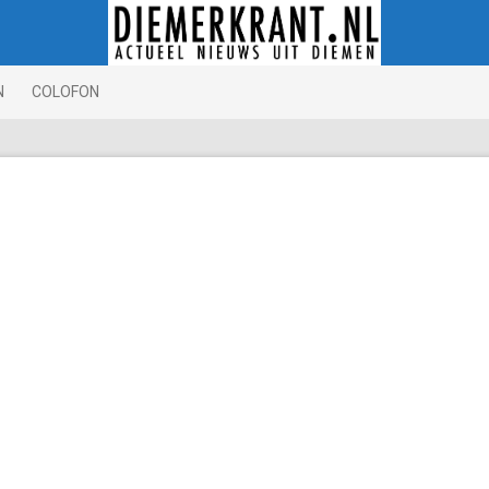
N
COLOFON