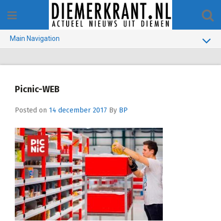
Skip
to
content
Main Navigation
BUURT
GEMEENTE
Picnic-WEB
1970-1990
Posted on
14 december 2017
By
BP
VERKIEZINGEN
COLOFON