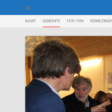
Skip
to
content
BUURT
GEMEENTE
1970-1990
VERKIEZINGE