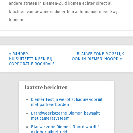
andere straten in Diemen-Zuid komen echter direct al
klachten van bewoners die er hun auto nu niet meer kwijt
kunnen.
Post
MINDER
BLAUWE ZONE MOGELIJK
HUISUITZETTINGEN BIJ
OOK IN DIEMEN-NOORD
navigation
CORPORATIE ROCHDALE
laatste berichten
Diemer Festijn werpt schaduw vooruit
met parkeerborden
Brandweerkazerne Diemen bewaakt
met camerasysteem
Blauwe zone Diemen-Noord wordt 1
oktober uitgebreid